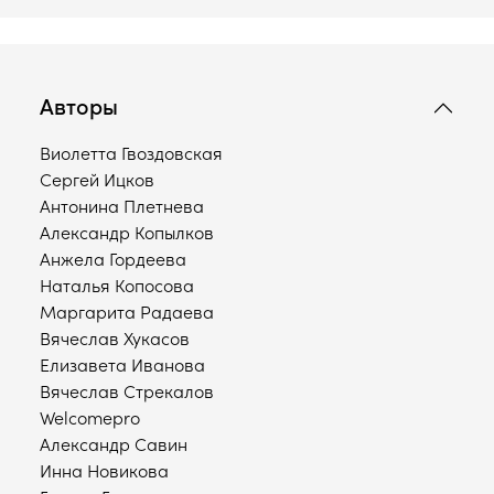
Авторы
Виолетта Гвоздовская
Сергей Ицков
Антонина Плетнева
Александр Копылков
Анжела Гордеева
Наталья Копосова
Маргарита Радаева
Вячеслав Хукасов
Елизавета Иванова
Вячеслав Стрекалов
Welcomepro
Александр Савин
Инна Новикова