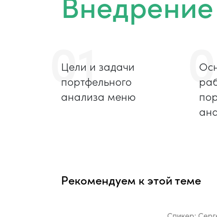
Внедрение
01
0
Цели и задачи
Осн
портфельного
раб
анализа меню
по
ан
Рекомендуем к этой теме
Спикер:
Серг