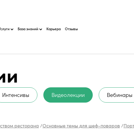
Услуги
База знаний
Карьера
Отзывы
ии
Интенсивы
Видеолекции
Вебинары
дством ресторана
/
Основные темы для шеф-поваров
/
Пор