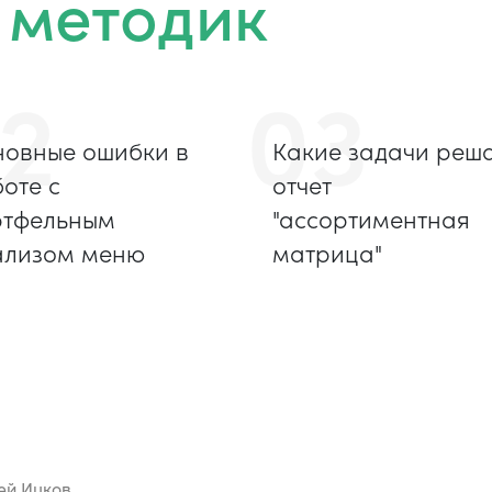
 методик
2
03
овные ошибки в
Какие задачи реш
оте с
отчет
ртфельным
"ассортиментная
ализом меню
матрица"
ей Ицков