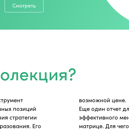
Смотреть
еолекция?
струмент
возможной цене.
вных позиций
Еще один отчет д
ия стратегии
эффективного мен
разования. Его
матрице. Для чего