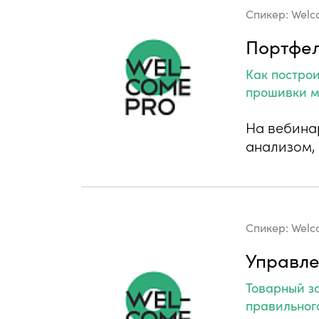
Спикер:
Welc
Портфел
Как постро
прошивки 
На вебина
анализом,
Спикер:
Welc
Управле
Товарный за
правильног