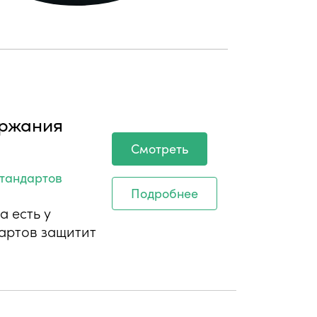
ержания
Смотреть
стандартов
Подробнее
а есть у
дартов защитит