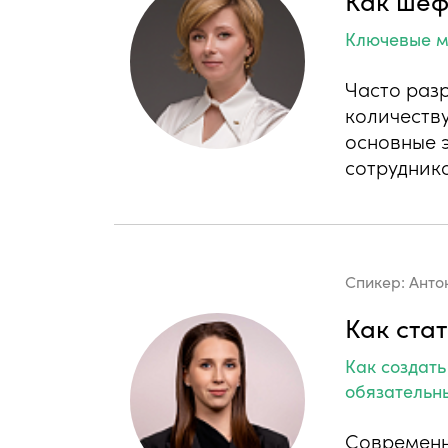
Ключевые м
Часто раз
количеству
основные 
сотруднико
Спикер:
Анто
Как ста
Как создат
обязательн
Современн