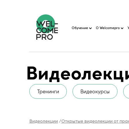
Обучение
О Welcomepro
Видеолекц
Тренинги
Видеокурсы
Видеолекции
/
Открытые видеолекции от пра