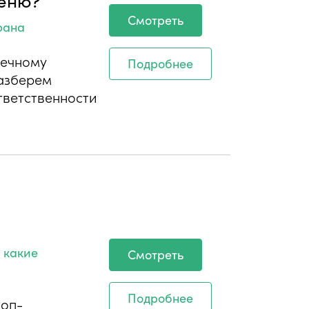
Смотреть
рана
нечному
Подробнее
разберем
тветственности
 какие
Смотреть
Подробнее
топ-