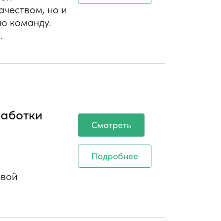
ачеством, но и
ою команду.
.
работки
Смотреть
Подробнее
евой