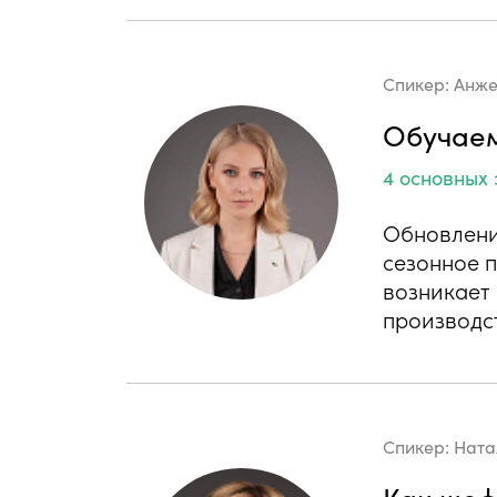
Спикер:
Анже
Обучаем
4 основных 
Обновлени
сезонное 
возникает 
производс
Спикер:
Ната
Как шеф