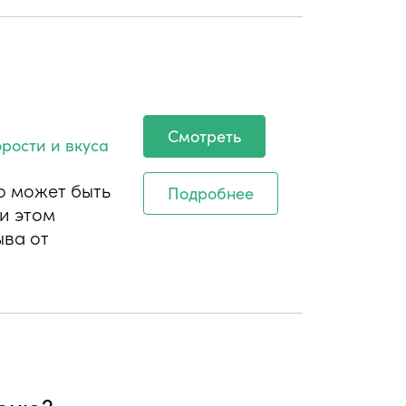
Смотреть
орости и вкуса
о может быть
Подробнее
и этом
ыва от
меню?