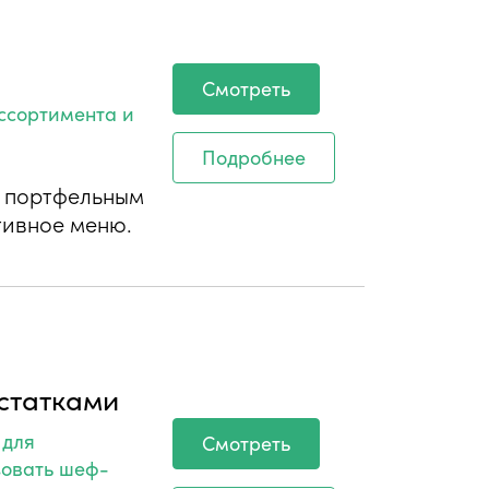
а
Смотреть
ссортимента и
Подробнее
с портфельным
тивное меню.
статками
 для
Смотреть
зовать шеф-