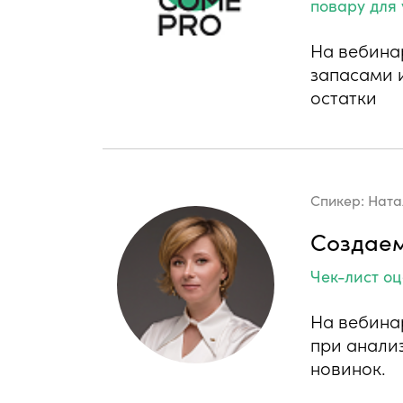
повару для
На вебина
запасами 
остатки
Спикер:
Ната
Создае
Чек-лист о
На вебина
при анали
новинок.