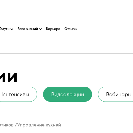
Услуги
База знаний
Карьера
Отзывы
ии
Интенсивы
Видеолекции
Вебинары
ктиков
/
Управление кухней