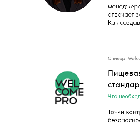
менеджеров
отвечает 
Как созда
Спикер:
Welc
Пищевая
стандар
Что необхо
Точки кон
безопасно