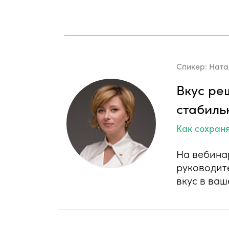
Спикер:
Ната
Вкус ре
стабиль
Как сохран
На вебинар
руководит
вкус в ва