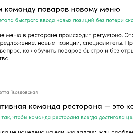
 команду поваров новому меню
этапа быстрого ввода новых позиций без потери ск
е меню в ресторане происходит регулярно. Эт
предложение, новые позиции, специалитеты. Пр
вопрос, как обучить поваров быстро и без отр
тва.
етта Гвоздовская
ативная команда ресторана — это к
 так, чтобы команда ресторана всегда достигала ц
да не нацелена на единую задачу, жди проблем