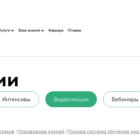
Услуги
База знаний
Карьера
Отзывы
ии
Интенсивы
Видеолекции
Вебинары
ктиков
/
Управление кухней
/
Полная система обучения для