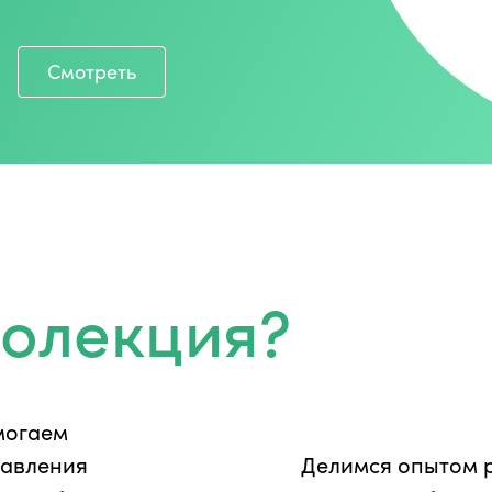
Смотреть
еолекция?
могаем
равления
Делимся опытом 