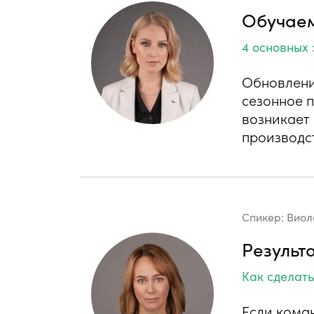
Обучаем
4 основных 
Обновлени
сезонное 
возникает 
производс
Спикер:
Виол
Результ
Как сделать
Если коман