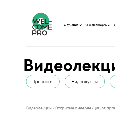
Обучение
О Welcomepro
Видеолекц
Тренинги
Видеокурсы
Видеолекции
/
Открытые видеолекции от пра