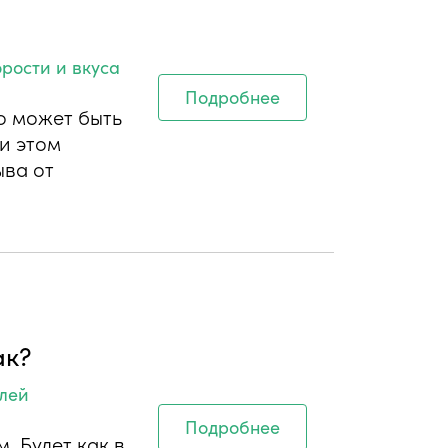
орости и вкуса
Подробнее
о может быть
и этом
ыва от
ак?
елей
Подробнее
. Будет как в