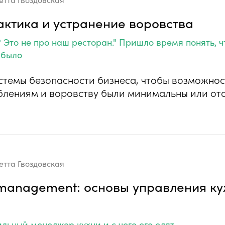
ктика и устранение воровства
 Это не про наш ресторан." Пришло время понять, ч
 было
стемы безопасности бизнеса, чтобы возможнос
блениям и воровству были минимальны или от
етта Гвоздовская
 management: основы управления ку
ильный менеджер кухни и с чего его едят