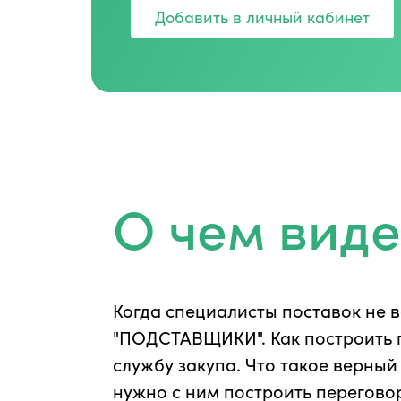
Добавить в личный кабинет
О чем вид
Когда специалисты поставок не 
сформированная заявка на товар - где кр
"ПОДСТАВЩИКИ". Как построить
ошибка и как ее избежать. Все пр
службу закупа. Что такое верный
нужно с ним построить перегово