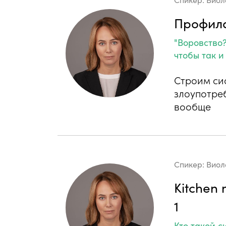
Профила
"Воровство?
чтобы так и
Строим си
злоупотре
вообще
Спикер:
Виол
Kitchen
1
Кто такой с