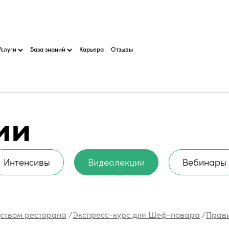
Услуги
База знаний
Карьера
Отзывы
ии
Интенсивы
Видеолекции
Вебинары
дством ресторана
/
Экспресс-курс для Шеф-повара
/
Прави