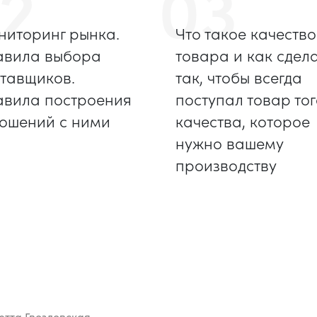
2
03
иторинг рынка.
Что такое качество
авила выбора
товара и как сдел
тавщиков.
так, чтобы всегда
авила построения
поступал товар тог
ошений с ними
качества, которое
нужно вашему
производству
етта Гвоздовская