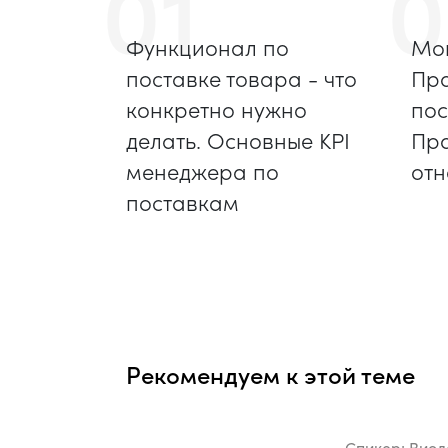
01
0
Функционал по
Мон
поставке товара - что
Пр
конкретно нужно
пос
делать. Основные KPI
Пр
менеджера по
отн
поставкам
Рекомендуем к этой теме
Спикер:
Виол