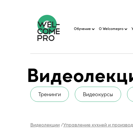
Обучение
О Welcomepro
Видеолекц
Тренинги
Видеокурсы
Видеолекции
/
Управление кухней и произво