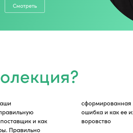
Смотреть
еолекция?
ваши
оется
 правильную
о поставки и
 поставщик и как
воровство
ры. Правильно