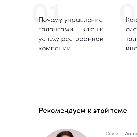
01
0
Почему управление
Как
талантами — ключ к
сис
успеху ресторанной
тал
компании
инс
Рекомендуем к этой теме
Спикер:
Анто