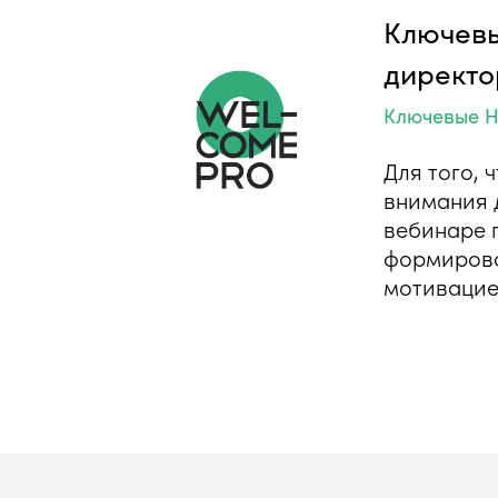
Ключевы
директо
Ключевые H
Для того,
внимания 
вебинаре 
формироват
мотивацие