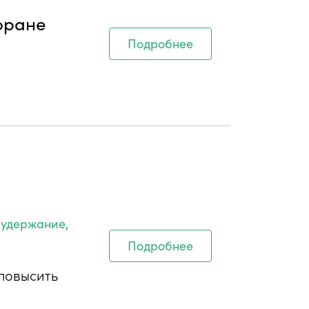
оране
Подробнее
 удержание,
Подробнее
повысить