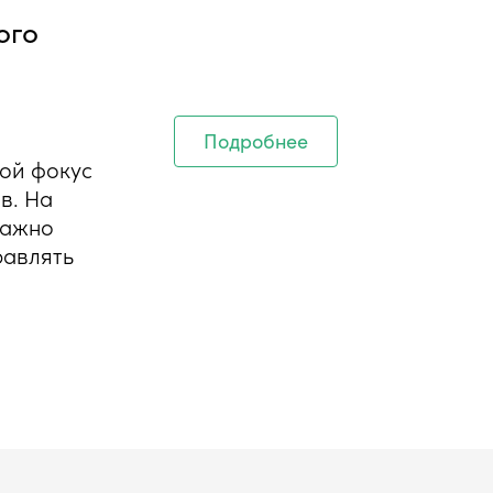
ого
Подробнее
шой фокус
в. На
важно
равлять