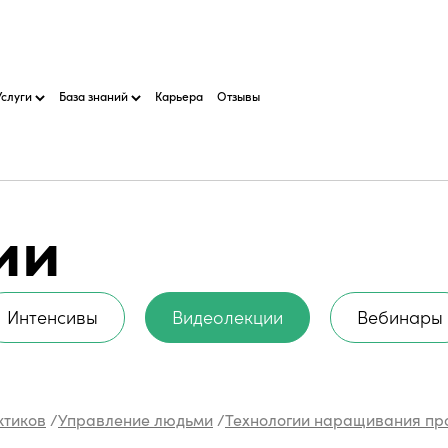
Услуги
База знаний
Карьера
Отзывы
ии
Интенсивы
Видеолекции
Вебинары
ктиков
/
Управление людьми
/
Технологии наращивания пр