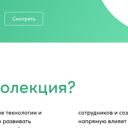
Смотреть
еолекция?
е технологии и
 для роста, что
о развивать
стойчивость