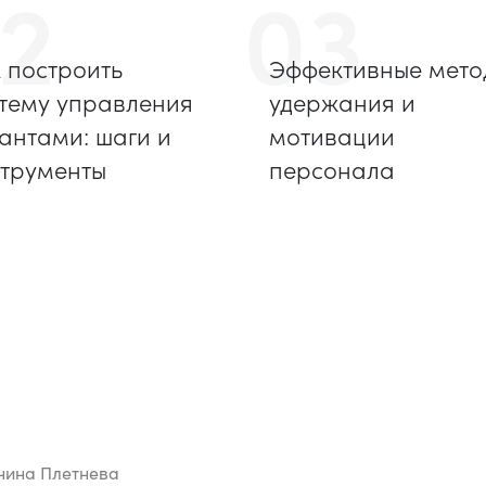
2
03
 построить
Эффективные мето
тему управления
удержания и
антами: шаги и
мотивации
трументы
персонала
нина Плетнева