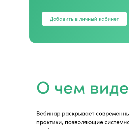
Добавить в личный кабинет
О чем вид
Вебинар раскрывает современны
сотрудников и создавать условия
практики, позволяющие системн
напрямую влияет на прибыль и у