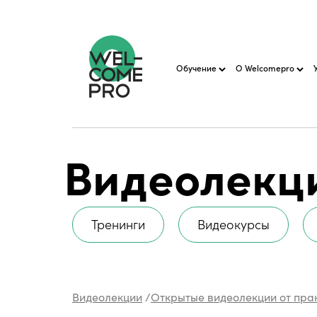
Обучение
О Welcomepro
Видеолекц
Тренинги
Видеокурсы
Видеолекции
/
Открытые видеолекции от пра