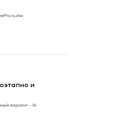
Pro.ru.xlsx
оэтапно и
ый вариант - 1й