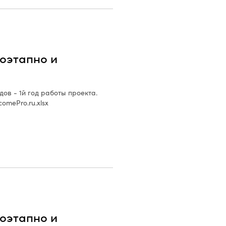
оэтапно и
в - 1й год работы проекта.
omePro.ru.xlsx
оэтапно и