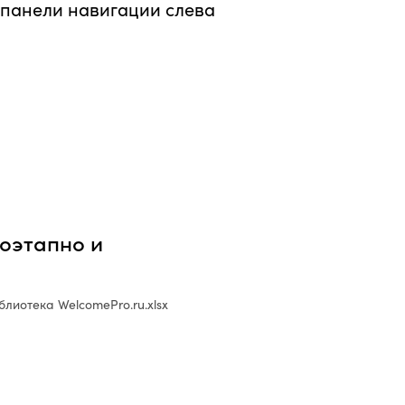
 панели навигации слева
оэтапно и
лиотека WelcomePro.ru.xlsx