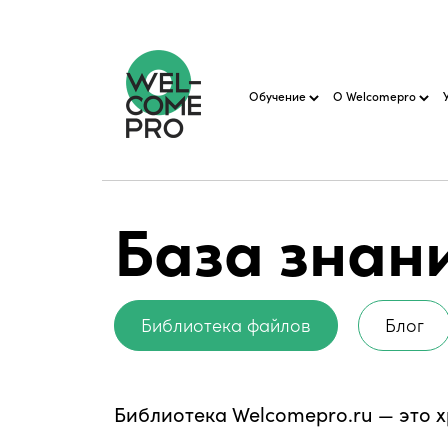
Обучение
О Welcomepro
База знан
Библиотека файлов
Блог
Библиотека Welcomepro.ru — это 