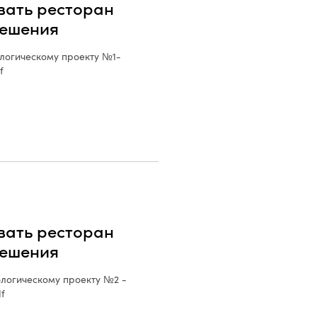
вать ресторан
решения
логическому проекту №1-
f
вать ресторан
решения
логическому проекту №2 -
f