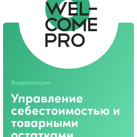
Видеолекция
Управление
себестоимостью и
товарными
остатками