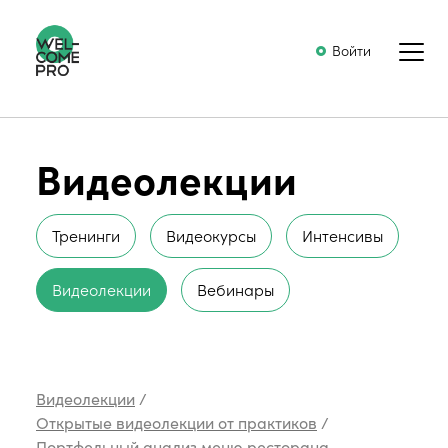
Войти
Видеолекции
Тренинги
Видеокурсы
Интенсивы
Видеолекции
Вебинары
Видеолекции
/
Открытые видеолекции от практиков
/
Портфельный анализ меню ресторана