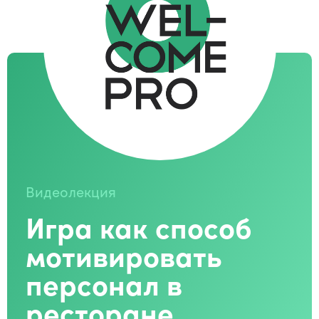
Видеолекция
Игра как способ
мотивировать
персонал в
ресторане