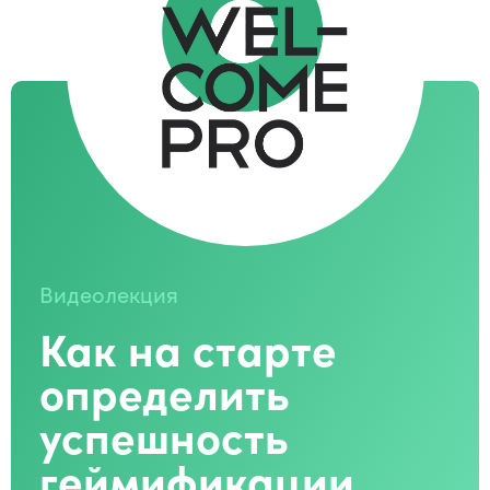
Видеолекция
Как на старте
определить
успешность
геймификации