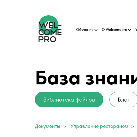
Обучение
О Welcomepro
База знан
Библиотека файлов
Блог
Документы
>
Управление рестораном
>