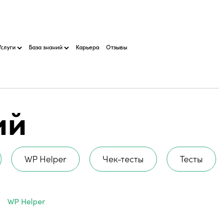
Услуги
База знаний
Карьера
Отзывы
ий
WP Helper
Чек-тесты
Тесты
WP Helper