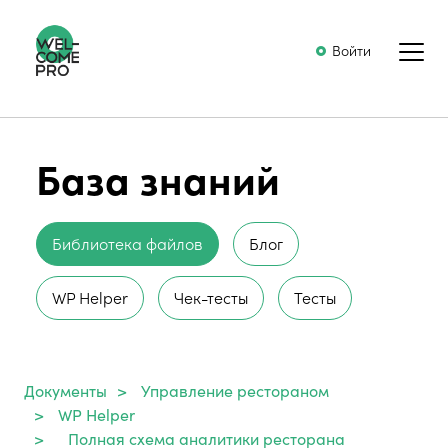
Войти
База знаний
Библиотека файлов
Блог
WP Helper
Чек-тесты
Тесты
Документы
>
Управление рестораном
>
WP Helper
>
Полная схема аналитики ресторана