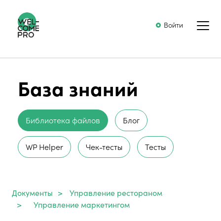
Войти
База знаний
Библиотека файлов
Блог
WP Helper
Чек-тесты
Тесты
Документы
>
Управление рестораном
>
Управление маркетингом