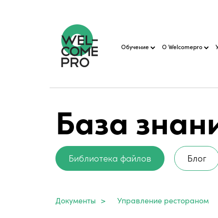
Обучение
О Welcomepro
База знан
Библиотека файлов
Блог
Документы
>
Управление рестораном