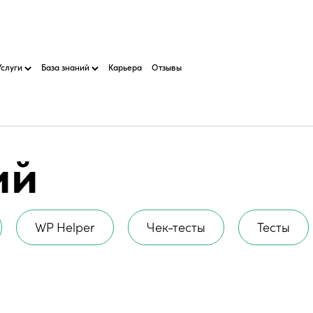
Услуги
База знаний
Карьера
Отзывы
ий
WP Helper
Чек-тесты
Тесты