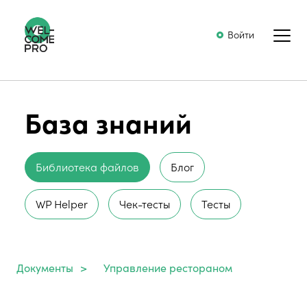
Войти
База знаний
Библиотека файлов
Блог
WP Helper
Чек-тесты
Тесты
Документы
>
Управление рестораном