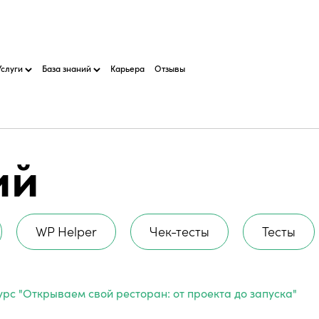
Услуги
База знаний
Карьера
Отзывы
ий
WP Helper
Чек-тесты
Тесты
урс "Открываем свой ресторан: от проекта до запуска"