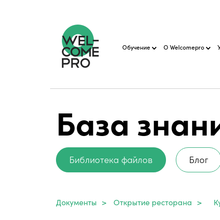
Обучение
О Welcomepro
База знан
Библиотека файлов
Блог
Документы
>
Открытие ресторана
>
К