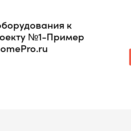
оборудования к
роекту №1-Пример
comePro.ru