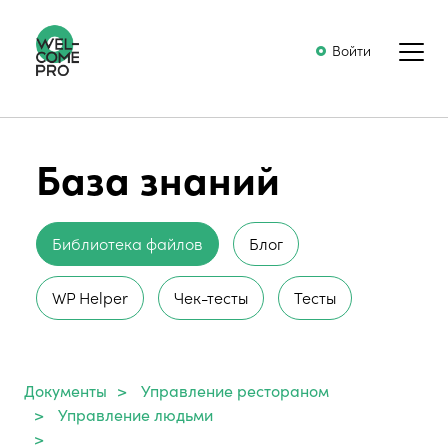
Войти
База знаний
Библиотека файлов
Блог
WP Helper
Чек-тесты
Тесты
Документы
>
Управление рестораном
>
Управление людьми
>