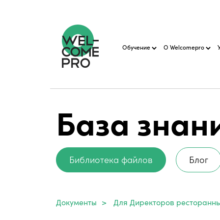
Обучение
О Welcomepro
База знан
Библиотека файлов
Блог
Документы
>
Для Директоров ресторанн