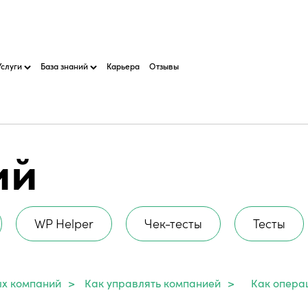
Услуги
База знаний
Карьера
Отзывы
ий
WP Helper
Чек-тесты
Тесты
ых компаний
>
Как управлять компанией
>
Как опера