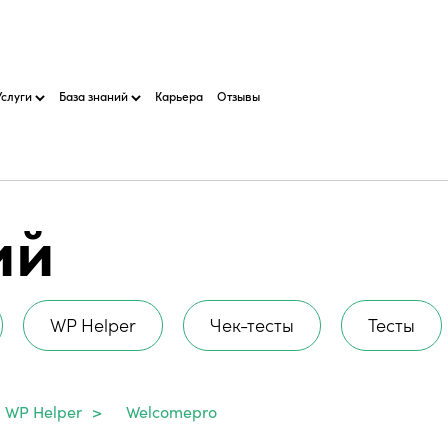
Услуги
База знаний
Карьера
Отзывы
ий
WP Helper
Чек-тесты
Тесты
WP Helper
>
Welcomepro