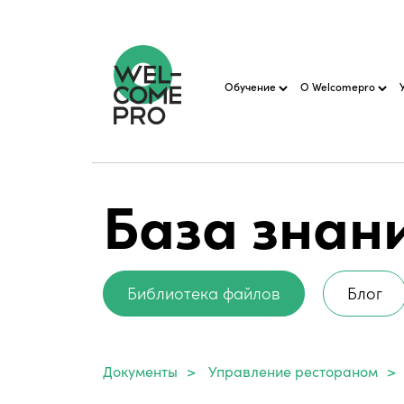
Обучение
О Welcomepro
База знан
Библиотека файлов
Блог
Документы
>
Управление рестораном
>