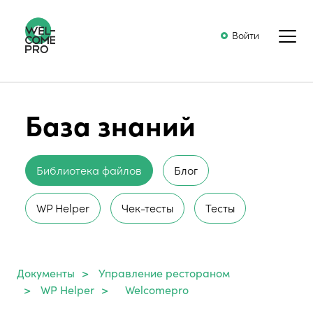
Войти
База знаний
Библиотека файлов
Блог
WP Helper
Чек-тесты
Тесты
Документы
>
Управление рестораном
>
WP Helper
>
Welcomepro