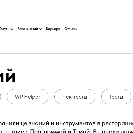
Услуги
База знаний
Карьера
Отзывы
ий
WP Helper
Чек-тесты
Тесты
хранилище знаний и инструментов в ресторан
ветствие с Программой и Темой. В панели нав