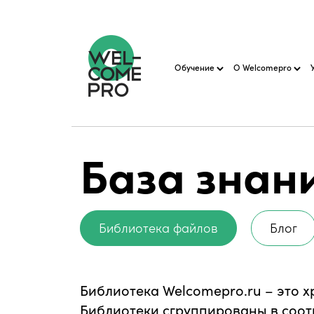
Обучение
О Welcomepro
База знан
Библиотека файлов
Блог
Библиотека Welcomepro.ru – это 
Библиотеки сгруппированы в соот