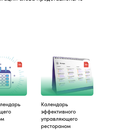
лендарь
Календарь
щего
эффективного
ом
управляющего
рестораном