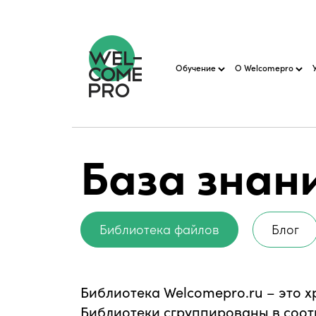
Обучение
О Welcomepro
База знан
Библиотека файлов
Блог
Библиотека Welcomepro.ru – это 
Библиотеки сгруппированы в соот