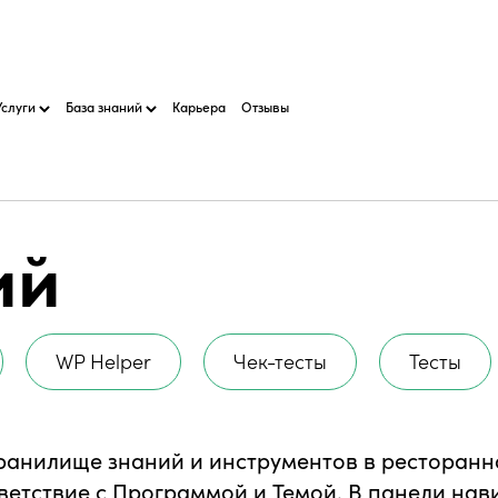
Услуги
База знаний
Карьера
Отзывы
ий
WP Helper
Чек-тесты
Тесты
хранилище знаний и инструментов в ресторан
ветствие с Программой и Темой. В панели нав