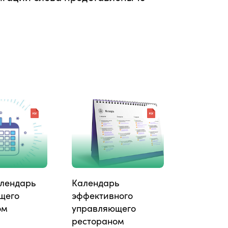
лендарь
Календарь
щего
эффективного
ом
управляющего
рестораном